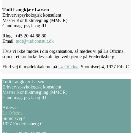
Tudi Langkjær Larsen
Erhvervspsykologisk konsulent
Master Konfliktmægling (MMCR)
Cand.mag. psyk. og IU
Ring +45 20 44 88 80
Email
tudi@tudiconsult.dk
Hvis vi ikke mødes i din organisation, så mødes vi på La Oficina,
som er et kontorfællesskab lige ved søerne på Frederiksberg.
Find vej til mødelokalerne på
La Oficina
, Suomisvej 4, 1927 Frb. C.
Tudi Langkjær Larsen
Erhvervspsykologisk konsulent
Master Konfliktmægling (MMCR)
Cand.mag. psyk. og IU
Adresse
La Oficina
Suomisvej 4
1927 Frederiksberg C